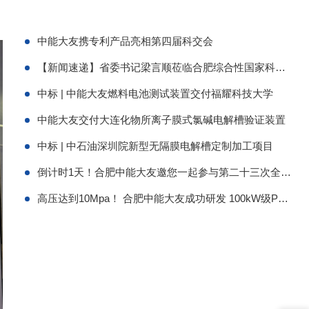
中能大友携专利产品亮相第四届科交会
【新闻速递】省委书记梁言顺莅临合肥综合性国家科学中心能源研究院调研
中标 | 中能大友燃料电池测试装置交付福耀科技大学
中能大友交付大连化物所离子膜式氯碱电解槽验证装置
中标 | 中石油深圳院新型无隔膜电解槽定制加工项目
倒计时1天！合肥中能大友邀您一起参与第二十三次全国电化学大会
高压达到10Mpa！ 合肥中能大友成功研发 100kW级PEM电解槽制氢多场耦合测试设备